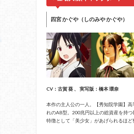
四宮 かぐや（しのみや かぐや）
CV：古賀 葵 、 実写版
：橋本 環奈
本作の主人公の一人。【秀知院学園】高等
れのAB型。200兆円以上の総資産を持
特徴として「美少女」があげられるほど