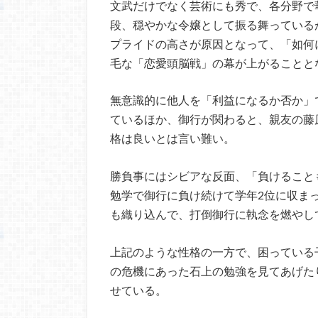
文武だけでなく芸術にも秀で、各分野で
段、穏やかな令嬢として振る舞っている
プライドの高さが原因となって、「如何
毛な「恋愛頭脳戦」の幕が上がることと
無意識的に他人を「利益になるか否か」
ているほか、御行が関わると、親友の藤
格は良いとは言い難い。
勝負事にはシビアな反面、「負けること
勉学で御行に負け続けて学年2位に収ま
も織り込んで、打倒御行に執念を燃やし
上記のような性格の一方で、困っている
の危機にあった石上の勉強を見てあげた
せている。