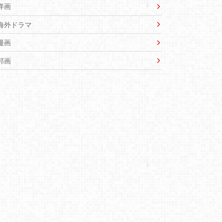
洋画
海外ドラマ
漫画
邦画