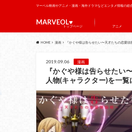
マーベル映画やアニメ・漫画・海外ドラマなどエンタメ情報の総
MARVEOL♥️
トップページ
アニメ
HOME
漫画
『かぐや様は告らせたい〜天才たちの恋愛頭脳
2019.09.06
漫画
『かぐや様は告らせたい
人物(キャラクター)を一