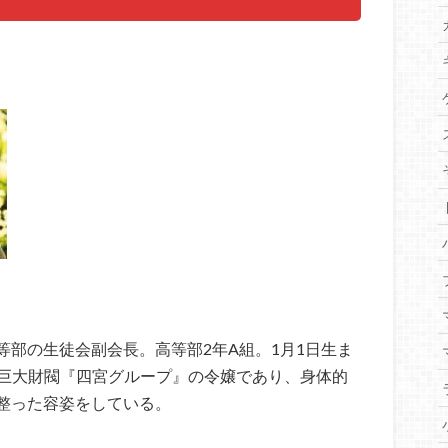
部の生徒会副会長。高等部2年A組。1月1日生ま
つ巨大財閥『四宮グループ』の令嬢であり、身体的
整った容姿をしている。