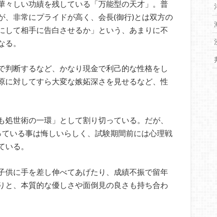
華々しい功績を残している「万能型の天才」。普
が、非常にプライドが高く、会長(御行)とは双方の
にして相手に告白させるか」という、あまりに不
なる。
で判断するなど、かなり現金で利己的な性格をし
原に対してすら大変な嫉妬深さを見せるなど、性
も処世術の一環」として割り切っている。だが、
っている事は悔しいらしく、試験期間前には心理戦
ている。
子供に手を差し伸べてあげたり、成績不振で留年
りと、本質的な優しさや面倒見の良さも持ち合わ