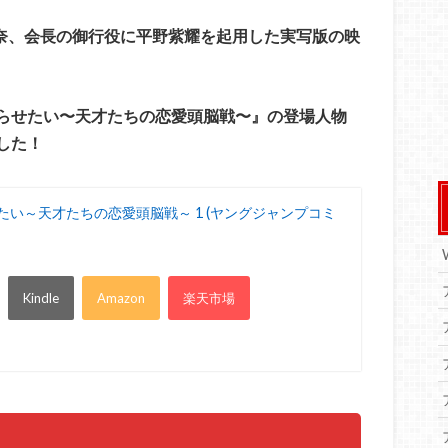
環奈、会長の御行役に平野紫耀を起用した
実写版の映
らせたい〜天才たちの恋愛頭脳戦〜』の登場人物
した！
たい～天才たちの恋愛頭脳戦～ 1 (ヤングジャンプコミ
Kindle
Amazon
楽天市場