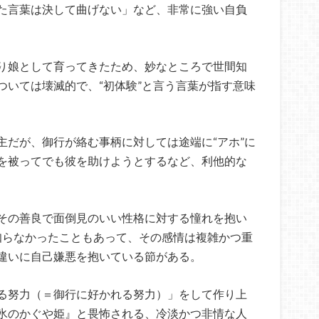
た言葉は決して曲げない」など、非常に強い自負
り娘として育ってきたため、妙なところで世間知
ついては壊滅的で、“初体験”と言う言葉が指す意味
主だが、御行が絡む事柄に対しては途端に“アホ”に
を被ってでも彼を助けようとするなど、利他的な
その善良で面倒見のいい性格に対する憧れを抱い
を知らなかったこともあって、その感情は複雑かつ重
違いに自己嫌悪を抱いている節がある。
る努力（＝御行に好かれる努力）」をして作り上
氷のかぐや姫』と畏怖される、冷淡かつ非情な人