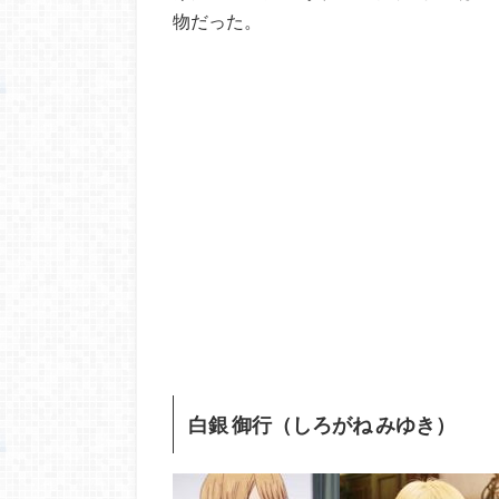
物だった。
白銀 御行（しろがね みゆき）