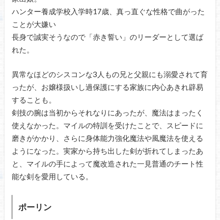
ハンター養成学校入学時17歳、真っ直ぐな性格で曲がった
ことが大嫌い
長身で誠実そうなので「赤き誓い」のリーダーとして選ば
れた。
異常なほどのシスコンな3人もの兄と父親にも溺愛されて育
ったが、お嬢様扱いし過保護にする家族に内心あきれ辟易
することも。
剣技の腕は当初からそれなりにあったが、魔法はまったく
使えなかった。マイルの特訓を受けたことで、スピードに
磨きがかかり、さらに身体能力強化魔法や風魔法を使える
ようになった。実家から持ち出した剣が折れてしまったあ
と、マイルの手によって魔改造された一見普通のチート性
能な剣を愛用している。
ポーリン