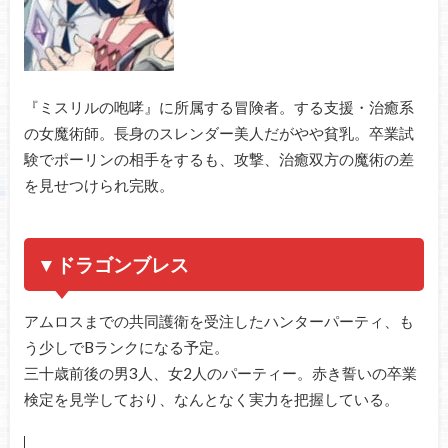
『ミスリルの咆哮』に所属する冒険者。する支援・治癒系
の女魔術師。長身のスレンダー美人だがやや貧乳。卒業試
験でポーリンの相手をするも、攻撃、治癒双方の魔術の差
を見せつけられ完敗。
▼ドラゴンブレス
アムロスまでの共同護衛を受注したハンターパーティ、も
う少しでBランクになる予定。
三十歳前後の男3人、女2人のパーティー。赤き誓いの卒業
検定を見学しており、なんとなく実力を把握している。