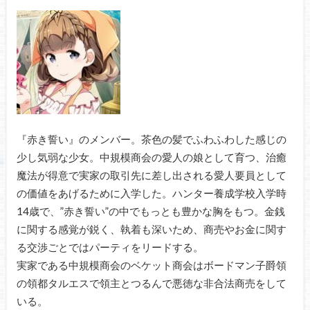
『赤き誓い』のメンバー。茶色の髪でふわふわした感じの
少し気弱な少女。中規模商会の愛人の娘として育つ、治癒
魔法が得意で実家の取引先に差し出される愛人要員として
の価値をあげるために入学した。ハンター養成学校入学時
14歳で、”赤き誓い”の中でもっとも豊かな胸をもつ。金銭
に関する感覚が鋭く、執着も深いため、商売やお金に関す
る交渉ごとではパーティをリードする。
実家である中規模商会のベケット商会はボードマン子爵領
の領都タルエスで領主とつるんで悪徳な非合法商売をして
いる。