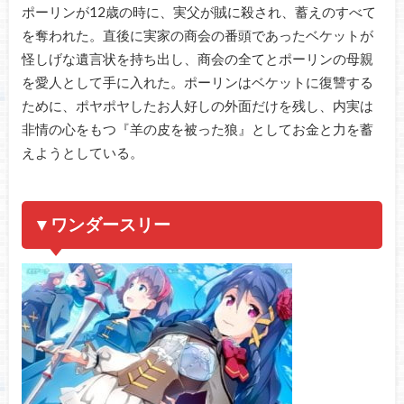
ポーリンが12歳の時に、実父が賊に殺され、蓄えのすべて
を奪われた。直後に実家の商会の番頭であったベケットが
怪しげな遺言状を持ち出し、商会の全てとポーリンの母親
を愛人として手に入れた。ポーリンはベケットに復讐する
ために、ポヤポヤしたお人好しの外面だけを残し、内実は
非情の心をもつ『羊の皮を被った狼』としてお金と力を蓄
えようとしている。
▼ワンダースリー