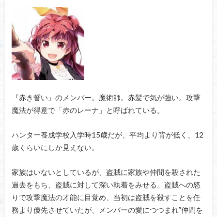
『赤き誓い』のメンバー。魔術師。赤髪で気が強い。攻撃
魔法が得意で「赤のレーナ」と呼ばれている。
ハンター養成学校入学時15歳だが、平均より背が低く、12
歳くらいにしか見えない。
家族はいないとしているが、盗賊に家族や仲間を殺された
過去をもち、盗賊に対して深い執着をみせる。盗賊への怒
りで攻撃魔法の才能に目覚め、当初は盗賊を殺すことを任
務より優先させていたが、メンバーの愛につつまれ”仲間を