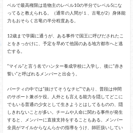
ベルで最高権限は造物主のレベル10の半分でレベル5にな
ってると教えられる。（通常の人間が１、古竜が2）身体能
力もおそらく古竜の半分程度ある。
12歳まで学園に通うが、ある事件で国王に呼びだされたこ
とをきっかけに、予定を早めて他国のある地方都市へと逃
亡する。
“マイル”と言う名でハンター養成学校に入学し、後に“赤き
誓い”と呼ばれるメンバーと出会う。
パーティの中では“抜けてそうなチビ”であり、普段は仲間
のサポート兼ボケ役。人外とも言える能力を隠してどこに
でもいる普通の少女として生きようとはしてるものの、隠
しきれないことが多い。チームや人命に関わる事件が発生
すると、メンバーに直接支持をすることもある。メンバー
全員がマイルからなんらかの指導をうけ、師匠扱いしてい