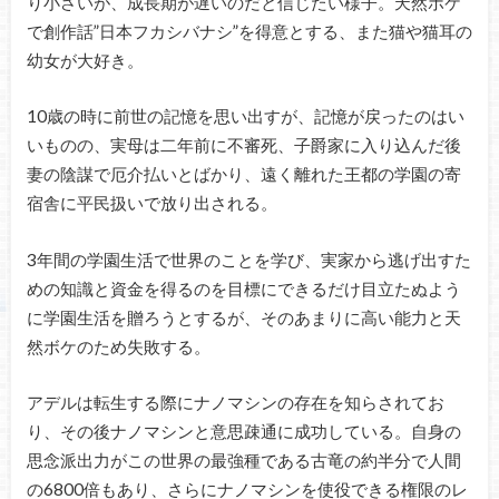
り小さいが、成長期が遅いのだと信じたい様子。天然ボケ
で創作話”日本フカシバナシ”を得意とする、また猫や猫耳の
幼女が大好き。
10歳の時に前世の記憶を思い出すが、記憶が戻ったのはい
いものの、実母は二年前に不審死、子爵家に入り込んだ後
妻の陰謀で厄介払いとばかり、遠く離れた王都の学園の寄
宿舎に平民扱いで放り出される。
3年間の学園生活で世界のことを学び、実家から逃げ出すた
めの知識と資金を得るのを目標にできるだけ目立たぬよう
に学園生活を贈ろうとするが、そのあまりに高い能力と天
然ボケのため失敗する。
アデルは転生する際にナノマシンの存在を知らされてお
り、その後ナノマシンと意思疎通に成功している。自身の
思念派出力がこの世界の最強種である古竜の約半分で人間
の6800倍もあり、さらにナノマシンを使役できる権限のレ