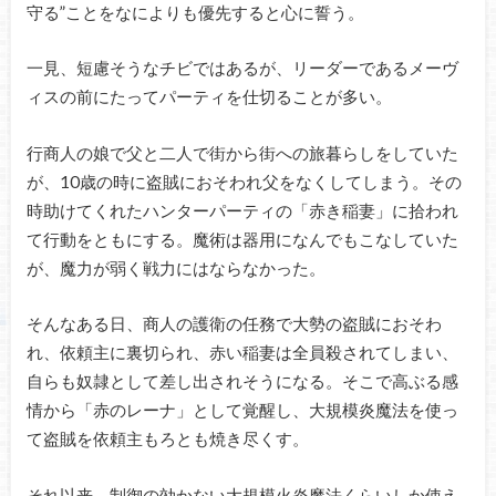
守る”ことをなによりも優先すると心に誓う。
一見、短慮そうなチビではあるが、リーダーであるメーヴ
ィスの前にたってパーティを仕切ることが多い。
行商人の娘で父と二人で街から街への旅暮らしをしていた
が、10歳の時に盗賊におそわれ父をなくしてしまう。その
時助けてくれたハンターパーティの「赤き稲妻」に拾われ
て行動をともにする。魔術は器用になんでもこなしていた
が、魔力が弱く戦力にはならなかった。
そんなある日、商人の護衛の任務で大勢の盗賊におそわ
れ、依頼主に裏切られ、赤い稲妻は全員殺されてしまい、
自らも奴隷として差し出されそうになる。そこで高ぶる感
情から「赤のレーナ」として覚醒し、大規模炎魔法を使っ
て盗賊を依頼主もろとも焼き尽くす。
それ以来、制御の効かない大規模火炎魔法くらいしか使え