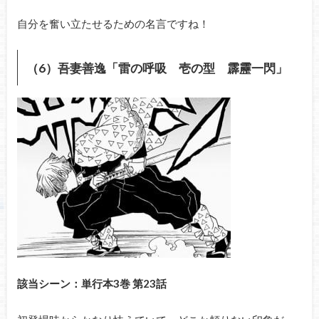
自分を奮い立たせるための名言ですね！
（6）吾妻善逸「雷の呼吸 壱の型 霹靂一閃」
該当シーン：単行本3巻 第23話