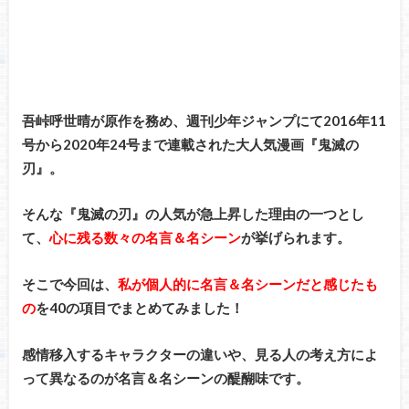
吾峠呼世晴が原作を務め、週刊少年ジャンプにて
2016年11
号から2020年24号まで連載された
大人気漫画『鬼滅の
刃』。
そんな『鬼滅の刃』の人気が急上昇した理由の一つとし
て、
心に残る数々の名言＆名シーン
が挙げられます。
そこで今回は、
私が個人的に名言＆名シーンだと感じたも
の
を40の項目でまとめてみました！
感情移入するキャラクターの違いや、見る人の考え方によ
って異なるのが名言＆名シーンの醍醐味です。