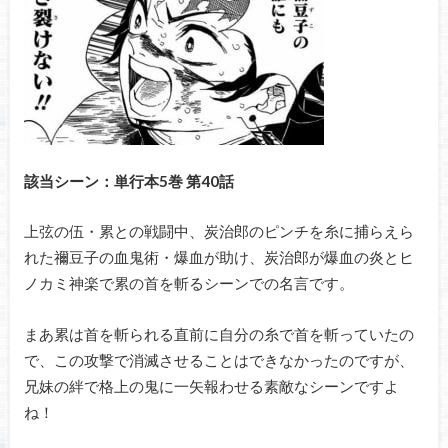
該当シーン：単行本5巻 第40話
上弦の伍・累との戦闘中、炭治郎のピンチを糸に捕らえら
れた禰豆子の血鬼術・爆血が助け、炭治郎が爆血の炎とヒ
ノカミ神楽で累の首を斬るシーンでの名言です。
まあ累は首を斬られる直前に自分の糸で首を斬っていたの
で、この攻撃で消滅させることはできなかったのですが、
兄妹の絆で格上の鬼に一矢報わせる素敵なシーンですよ
ね！