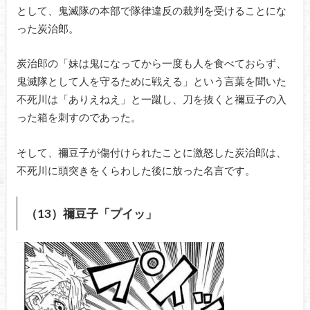
として、鬼滅隊の本部で隊律違反の裁判を受けることにな
った炭治郎。
炭治郎の「妹は鬼になってから一度も人を食べておらず、
鬼滅隊として人を守るために戦える」という言葉を聞いた
不死川は「ありえねえ」と一蹴し、刀を抜くと禰豆子の入
った箱を刺すのであった。
そして、禰豆子が傷付けられたことに激怒した炭治郎は、
不死川に頭突きをくらわした後に放った名言です。
（13）禰豆子「プイッ」