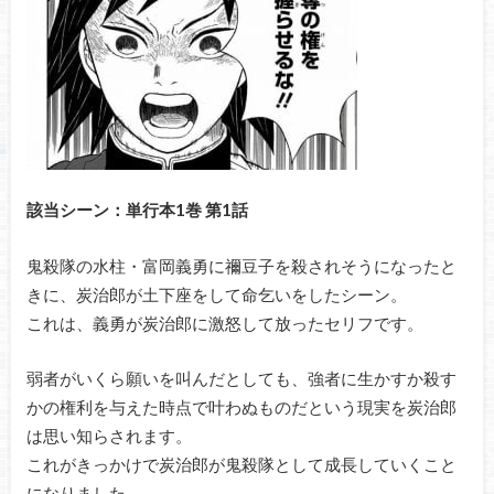
該当シーン：単行本1巻 第1話
鬼殺隊の水柱・富岡義勇に禰豆子を殺されそうになったと
きに、炭治郎が土下座をして命乞いをしたシーン。
これは、義勇が炭治郎に激怒して放ったセリフです。
弱者がいくら願いを叫んだとしても、強者に生かすか殺す
かの権利を与えた時点で叶わぬものだという現実を炭治郎
は思い知らされます。
これがきっかけで炭治郎が鬼殺隊として成長していくこと
になりました。