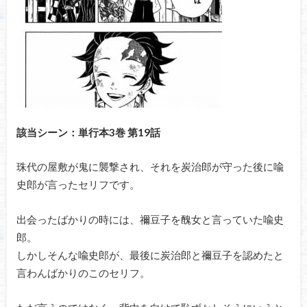
該当シーン：単行本3巻 第19話
珠代の屋敷が鬼に襲撃され、それを炭治郎が守った後に喩
史郎が言ったセリフです。
出会ったばかりの時には、禰豆子を醜女と言っていた喩史
郎。
しかしそんな喩史郎が、最後に炭治郎と禰豆子を認めたと
言わんばかりのこのセリフ。