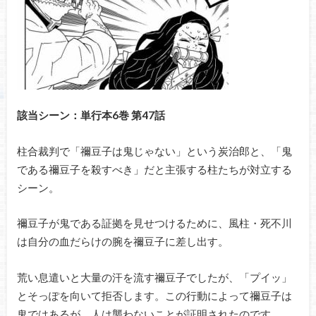
該当シーン：単行本6巻 第47話
柱合裁判で「禰豆子は鬼じゃない」という炭治郎と、「鬼
である禰豆子を殺すべき」だと主張する柱たちが対立する
シーン。
禰豆子が鬼である証拠を見せつけるために、風柱・死不川
は自分の血だらけの腕を禰豆子に差し出す。
荒い息遣いと大量の汗を流す禰豆子でしたが、「プイッ」
とそっぽを向いて拒否します。この行動によって禰豆子は
鬼ではあるが、人は襲わないことが証明されたのです。