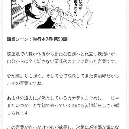
該当シーン：単行本7巻 第53話
蝶屋敷での長い休養から新たな任務へと旅立つ炭治郎が、
自分からは全く話さない栗花落カナヲに送った言葉です。
心が誰よりも強く、そして心で成長してきた炭治郎だから
こその言葉ですね。
あまりの迫力に呆然としているカナヲをよそめに、「じゃ
またいつか」と笑顔で去っていくのにも炭治郎らしさが感
じられます。
この言葉がきっかけで心が成長し、次第に炭治郎が気にな