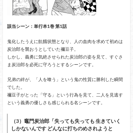
該当シーン：単行本1巻 第1話
鬼化したうえに飢餓状態となり、人の血肉を求めて初めは
炭治郎を襲おうとしていた禰豆子。
しかし、義勇に気絶させられた炭治郎の姿を見て、すぐさ
ま炭治郎を必死に守ろうとするシーンです。
兄弟の絆が、「人を喰う」という鬼の性質に勝利した瞬間
でした。
禰豆子がとった「守る」という行為を見て、二人を見逃す
という義勇の優しさも感じられる名シーンです。
（3）竈門炭治郎「失っても失っても 生きていく
しかないんです どんなに打ちのめされようと