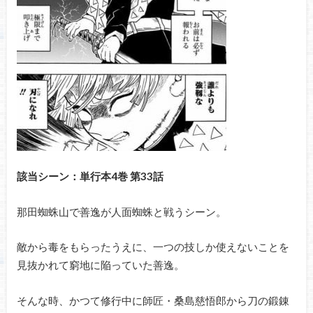
該当シーン：単行本4巻 第33話
那田蜘蛛山で善逸が人面蜘蛛と戦うシーン。
敵から毒をもらったうえに、一つの技しか使えないことを
見抜かれて窮地に陥っていた善逸。
そんな時、かつて修行中に師匠・
桑島慈悟郎から刀の鍛錬