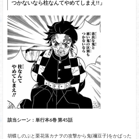
つかないなら柱なんてやめてしまえ!!」
該当シーン：単行本6巻 第45話
胡蝶しのぶと栗花落カナヲの攻撃から鬼(禰豆子)をかばった