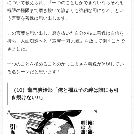
について教えられ、
「一つのことしかできないならそれを
極限の極限まで磨き抜いて誰よりも強靭な刃になれ」とい
う言葉を善逸は思い出します。
この言葉を思い出し、磨き抜いた自分の技に善逸は自信を
持ち、人面蜘蛛へと『霹靂一閃 六連』を放って倒すことで
きました。
一つのことを極めることのかっこよさを善逸が体現してい
る名シーンだと思います！
（10）竈門炭治郎「俺と禰豆子の絆は誰にも引
き裂けない!!」