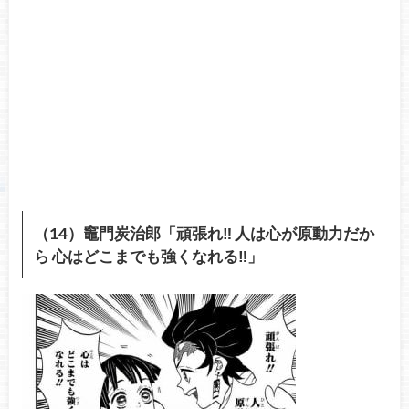
（14）竈門炭治郎「頑張れ‼︎ 人は心が原動力だか
ら 心はどこまでも強くなれる‼︎」