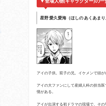
▼登場人物(キャラクター)の一
星野 愛久愛海（ほしの あくあまり
アイの子供。双子の兄。イケメンで頭が
アイの大ファンにして産婦人科の担当医
憶がある。
アイが出演する初ドラマの現場で、その