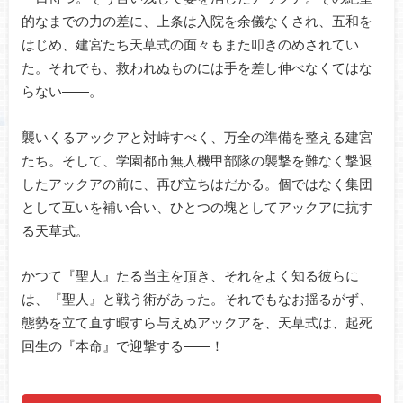
的なまでの力の差に、上条は入院を余儀なくされ、五和を
はじめ、建宮たち天草式の面々もまた叩きのめされてい
た。それでも、救われぬものには手を差し伸べなくてはな
らない――。
襲いくるアックアと対峙すべく、万全の準備を整える建宮
たち。そして、学園都市無人機甲部隊の襲撃を難なく撃退
したアックアの前に、再び立ちはだかる。個ではなく集団
として互いを補い合い、ひとつの塊としてアックアに抗す
る天草式。
かつて『聖人』たる当主を頂き、それをよく知る彼らに
は、『聖人』と戦う術があった。それでもなお揺るがず、
態勢を立て直す暇すら与えぬアックアを、天草式は、起死
回生の『本命』で迎撃する――！