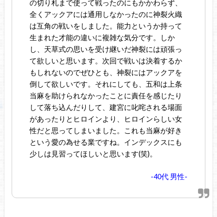
の切り札まで使って戦ったのにもかかわらず、
全くアックアには通用しなかったのに神裂火織
は互角の戦いをしました。能力というか持って
生まれた才能の違いに複雑な気分です。しか
し、天草式の思いを受け継いだ神裂には頑張っ
て欲しいと思います。次回で戦いは決着するか
もしれないのでぜひとも、神裂にはアックアを
倒して欲しいです。それにしても、五和は上条
当麻を助けられなかったことに責任を感じたり
して落ち込んだりして、建宮に叱咤される場面
があったりとヒロインより、ヒロインらしい女
性だと思ってしまいました。これも当麻が好き
という愛の為せる業ですね。インデックスにも
少しは見習ってほしいと思います(笑)。
-40代 男性-