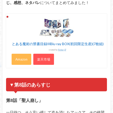
じ、感想、ネタバレ
についてまとめてみました！
とある魔術の禁書目録IIIBlu-ray BOX(初回限定生産)(7枚組)
created by
Rinker
Amazon
楽天市場
▼第8話のあらすじ
第8話「聖人崩し」
一日待つ。そう言い残して姿を消したアックア。その絶望