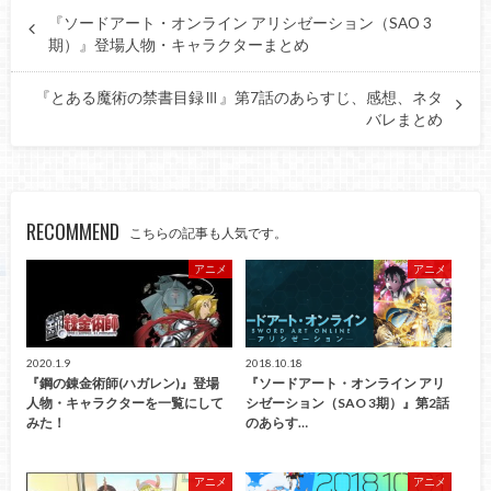
『ソードアート・オンライン アリシゼーション（SAO 3
期）』登場人物・キャラクターまとめ
『とある魔術の禁書目録Ⅲ』第7話のあらすじ、感想、ネタ
バレまとめ
RECOMMEND
こちらの記事も人気です。
アニメ
アニメ
2020.1.9
2018.10.18
『鋼の錬金術師(ハガレン)』登場
『ソードアート・オンライン アリ
人物・キャラクターを一覧にして
シゼーション（SAO 3期）』第2話
みた！
のあらす…
アニメ
アニメ