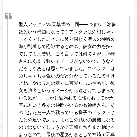
聖人アックァVS天草式の一同――つまり一対多
数という構図になってもアックァは余裕しゃく
しゃくでした。そこに彼と同じく聖人の神崎火
織が到着して応戦するものの、彼女の力を持っ
てしても大苦戦。こう言っては何ですが、神崎
さんにあまり強いイメージがないのでこうなる
だろうなあとは思っていました。スペック上は
めちゃくちゃ強いのだと分かっているんですけ
どね。やはりあの意外に可愛らしい性格が、彼
女を強者というイメージから遠ざけてしまって
いる気が…。しかし愛嬌ある性格もあってか天
草式という多くの仲間がいるのも神崎さん。そ
の点はただ一人で戦っている様子のアックァさ
んとの違いであり、またこの戦いの勝機になる
のではないでしょうか？五和たちもまだ動ける
ようなので、最後の悪あがきとして神崎＋天草