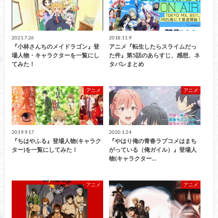
2021.7.26
2018.11.9
『小林さんちのメイドラゴン』登
アニメ『転生したらスライムだっ
場人物・キャラクターを一覧にし
た件』第5話のあらすじ、感想、ネ
てみた！
タバレまとめ
アニメ
アニメ
2019.9.17
2020.1.24
『ちはやふる』登場人物(キャラク
『やはり俺の青春ラブコメはまち
ター)を一覧にしてみた！
がっている（俺ガイル）』登場人
物(キャラクター…
アニメ
アニメ