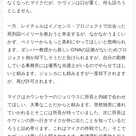
なくなったマイクだが、ケヴィンは口が重く、何も語ろう
としません。
一方、レイチェルはイノセンス・プロジェクトで出会った
死刑囚ベイリーを救おうと奔走するが、なかなかうまくい
かず、ベイリーからもっと真剣にやってほしいと怒鳴られ
ます。ダンバー教授から新しいDNAの証拠がないためプロ
ジェクト側が却下しそうだと告げられますが、自分の勤務
している事務所には優秀な弁護士がいるのでやらせてほし
いと頼みます。ジェシカにも頼みますが一度却下されます
が、再び許可されます。
マイクはカウンセラーのジュリウスに所長と内緒で会わせ
てほしい、大事なことだからと頼みます。突然独房に連れ
ていかれるとそこには所長が待っていました。次に所長は
ケヴィンの所へ行きマイクが外に出たことを知っているだ
ろうと詰め寄ります。これはマイクの作戦でした。そこで
ケヴィンは重い口を開き始めます。飲酒運転で事故を起こ