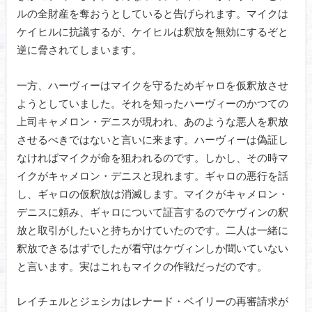
ルの全財産を奪おうとしていると告げられます。マイクは
ケイヒルに抗議するが、ケイヒルは釈放を無効にするぞと
逆に脅されてしまいます。
一方、ハーヴィーはマイクを守るためギャロを仮釈放させ
ようとしていました。それを知ったハーヴィーのかつての
上司キャメロン・デニスが現われ、あのような悪人を釈放
させるべきではないと言いに来ます。ハーヴィーは偽証し
なければマイクが命を狙われるのです。しかし、その時マ
イクがキャメロン・デニスと現れます。ギャロの悪行を話
し、ギャロの仮釈放は消滅します。マイクがキャメロン・
デニスに頼み、ギャロについて証言するのでケヴィンの釈
放と取引がしたいと持ちかけていたのです。二人は一緒に
釈放できるはずでしたが看守はケヴィンしか聞いていない
と言います。実はこれもマイクの作戦だっだのです。
レイチェルとジェシカはレナード・ベイリーの再審請求が