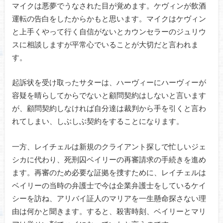
マイクは悪夢でうなされた目が覚めます。ケヴィンが飲酒
運転の告白をしたからかもと思います。マイクはケヴィン
と上手くやって行く自信がないとカウンセラーのジュリウ
スに相談しますが平常心でいることが大切だと言われま
す。
起訴状を受け取ったサターは、ハーヴィーにハーヴィーが
容疑を晴らしてからでないと顧問契約はしないと言います
が、顧問契約しなければ自分達は裁判から手を引くと言わ
れてしまい、しぶしぶ契約をすることになります。
一方、レイチェルは新規のクライアント探しで忙しいジェ
シカに代わり、死刑囚ベイリーの再審請求の手続きを進め
ます。再審のため必要な証拠を捜すために、レイチェルは
ベイリーの当時の弁護士で今は企業弁護士をしているケイ
シーを訪ね、アリバイ証人のマリアを一生懸命探さない理
由は何かと聞きます。すると、殺害時刻、ベイリーとマリ