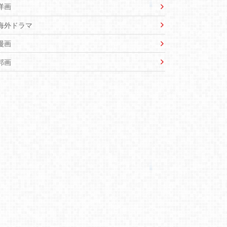
洋画
海外ドラマ
漫画
邦画