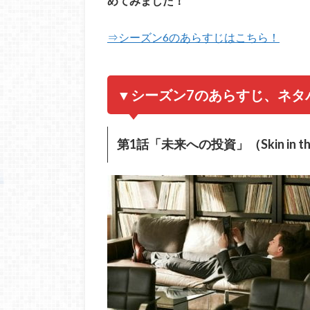
めてみました！
⇒シーズン6のあらすじはこちら！
▼シーズン7のあらすじ、ネタ
第1話「未来への投資」（Skin in th