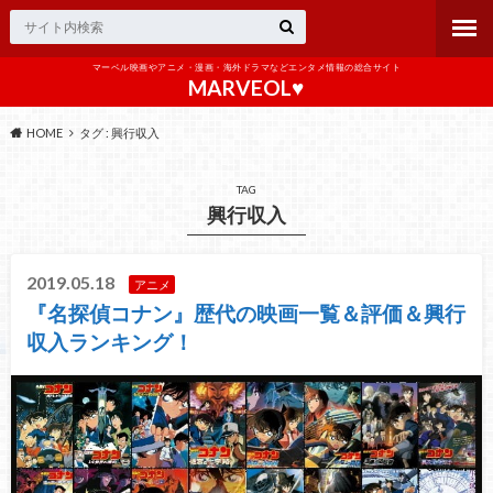
マーベル映画やアニメ・漫画・海外ドラマなどエンタメ情報の総合サイト
MARVEOL♥️
HOME
タグ : 興行収入
TAG
興行収入
2019.05.18
アニメ
『名探偵コナン』歴代の映画一覧＆評価＆興行
収入ランキング！