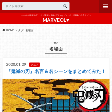
マーベル映画やアニメ・漫画・海外ドラマなどエンタメ情報の総合サイト
MARVEOL♥️
HOME
タグ : 名場面
TAG
名場面
2020.01.29
アニメ
『鬼滅の刃』名言＆名シーンをまとめてみた！