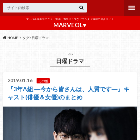
マーベル映画やアニメ・漫画・海外ドラマなどエンタメ情報の総合サイト
MARVEOL♥️
HOME
タグ : 日曜ドラマ
TAG
日曜ドラマ
2019.01.16
その他
『3年A組 ―今から皆さんは、人質です―』キ
ャスト(俳優＆女優)のまとめ