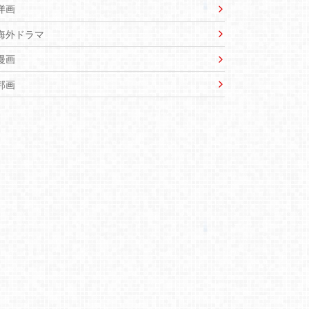
洋画
海外ドラマ
漫画
邦画