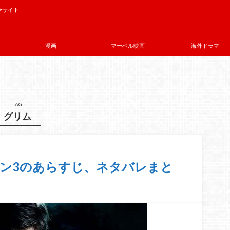
合サイト
漫画
マーベル映画
海外ドラマ
TAG
グリム
ズン3のあらすじ、ネタバレまと