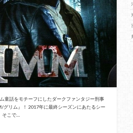
リム童話をモチーフにしたダークファンタジー刑事
/グリム』！ 2017年に最終シーズンにあたるシー
 そこで…