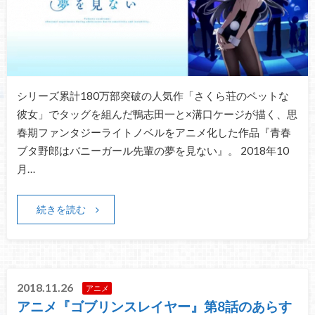
シリーズ累計180万部突破の人気作「さくら荘のペットな
彼女」でタッグを組んだ鴨志田一と×溝口ケージが描く、思
春期ファンタジーライトノベルをアニメ化した作品『青春
ブタ野郎はバニーガール先輩の夢を見ない』。 2018年10
月…
続きを読む
2018.11.26
アニメ
アニメ『ゴブリンスレイヤー』第8話のあらす