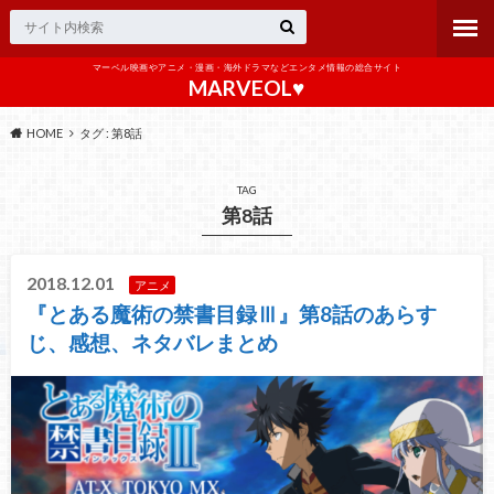
マーベル映画やアニメ・漫画・海外ドラマなどエンタメ情報の総合サイト
MARVEOL♥️
HOME
タグ : 第8話
TAG
第8話
2018.12.01
アニメ
『とある魔術の禁書目録Ⅲ』第8話のあらす
じ、感想、ネタバレまとめ