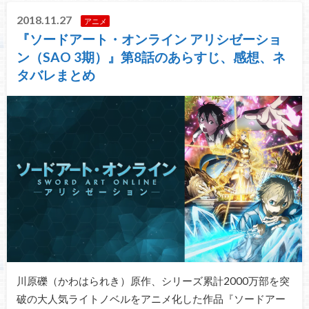
2018.11.27
アニメ
『ソードアート・オンライン アリシゼーショ
ン（SAO 3期）』第8話のあらすじ、感想、ネ
タバレまとめ
川原礫（かわはられき）原作、シリーズ累計2000万部を突
破の大人気ライトノベルをアニメ化した作品『ソードアー