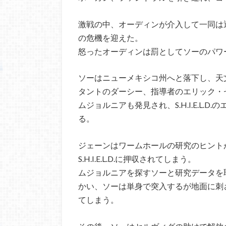
激戦の中、オーディンが介入して一同は
の危機を迎えた。
怒ったオーディンは罰としてソーのパワ
ソーはニューメキシコ州へと落下し、天
タントのダーシー、指導者のエリック・
ムジョルニアも発見され、S.H.I.E.L
る。
ジェーンはワームホールの研究のヒント
S.H.I.E.L.D.に押収されてしまう。
ムジョルニアを探すソーと研究データを取り戻
かい、ソーは単身で突入するが地面に刺
てしまう。