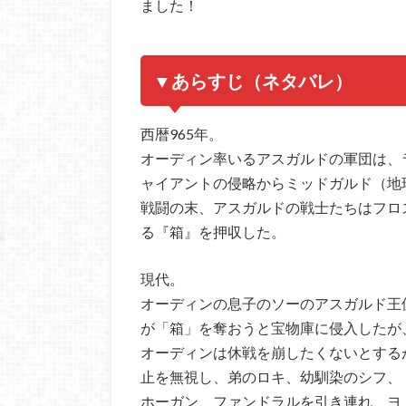
ました！
▼あらすじ（ネタバレ）
西暦965年。
オーディン率いるアスガルドの軍団は、
ャイアントの侵略からミッドガルド（地
戦闘の末、アスガルドの戦士たちはフロ
る『箱』を押収した。
現代。
オーディンの息子のソーのアスガルド王
が「箱」を奪おうと宝物庫に侵入したが
オーディンは休戦を崩したくないとする
止を無視し、弟のロキ、幼馴染のシフ、
ホーガン、ファンドラルを引き連れ、ヨ