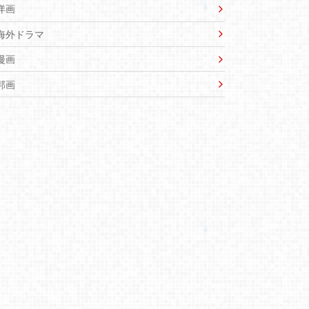
洋画
海外ドラマ
漫画
邦画