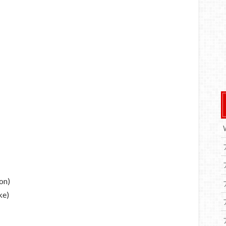
n)
e)