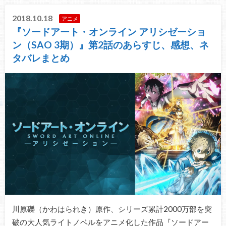
2018.10.18
アニメ
『ソードアート・オンライン アリシゼーショ
ン（SAO 3期）』第2話のあらすじ、感想、ネ
タバレまとめ
川原礫（かわはられき）原作、シリーズ累計2000万部を突
破の大人気ライトノベルをアニメ化した作品『ソードアー