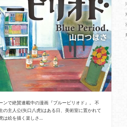
ーンで絶賛連載中の漫画『ブルーピリオド』。 不
生の主人公(矢口八虎)はある日、美術室に置かれて
虎は絵を描く楽しさ…