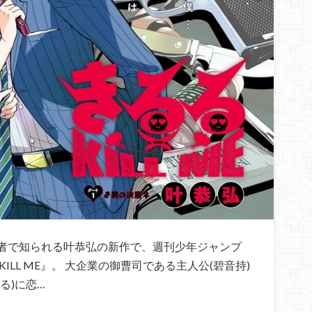
者で知られる叶恭弘の新作で、週刊少年ジャンプ
LL ME』。 大企業の御曹司である主人公(碧音持)
る)に恋…