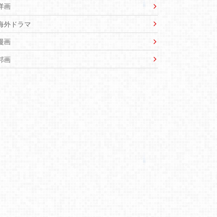
洋画
海外ドラマ
漫画
邦画