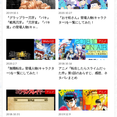
2019.10.1
2020.10.27
『グラップラー刃牙』『バキ』
『おそ松さん』登場人物(キャラク
『範馬刃牙』『刃牙道』『バキ
ター)を一覧にしてみた！
道』の登場人物(キャ…
Web小説
アニメ
2020.2.7
2018.10.16
『無職転生』登場人物(キャラクタ
アニメ『転生したらスライムだっ
ー)を一覧にしてみた！
た件』第1話のあらすじ、感想、ネ
タバレまとめ
アニメ
アニメ
2018.10.31
2019.12.9