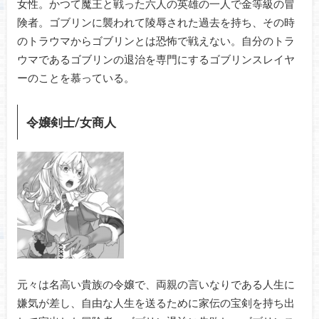
女性。かつて魔王と戦った六人の英雄の一人で金等級の冒
険者。ゴブリンに襲われて陵辱された過去を持ち、その時
のトラウマからゴブリンとは恐怖で戦えない。自分のトラ
ウマであるゴブリンの退治を専門にするゴブリンスレイヤ
ーのことを慕っている。
令嬢剣士/女商人
元々は名高い貴族の令嬢で、両親の言いなりである人生に
嫌気が差し、自由な人生を送るために家伝の宝剣を持ち出