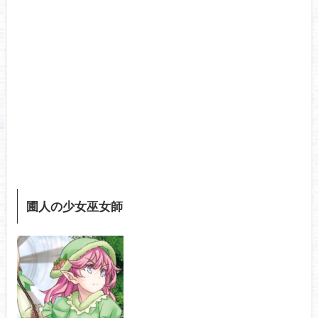
圃人の
少女巫女師