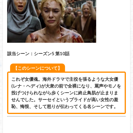
該当シーン：シーズン5 第10話
【このシーンについて】
これぞ女優魂。海外ドラマで主役を張るような大女優
(レナ・ヘディ)が大衆の前で全裸になり、罵声やモノを
投げつけられながら歩くシーンに終止鳥肌が止まりま
せんでした。サーセイというプライドが高い女性の羞
恥、悔恨、そして怒りが伝わってくる名シーンです。