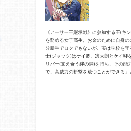
《アーサー王継承戦》に参加する王(キ
を務める女子高生。お金のために自身の
分勝手でロクでもないが、実は学校を守
士(ジャック)はケイ卿。凛太朗とケイ
リバー(支え合う絆の鋼)を持ち、その
で、高威力の斬撃を放つことができる」