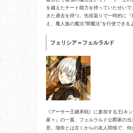
を越えたチート能力を持っていたせいで
きた過去を持つ。先祖返りで一時的に『
え、魔人族の魔法”闇魔法”を行使できる
フェリシア＝フェルラルド
《アーサー王継承戦》に参加する王(キ
家々』の一翼、フェルラルド公爵家の当
意。瑠奈とは古くからの友人関係で、何