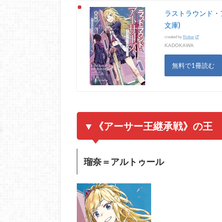
ラストラウンド・
文庫)
created by
Rinker
KADOKAWA
無料で1冊読む
▼《アーサー王継承戦》の王
瑠奈＝アルトゥール