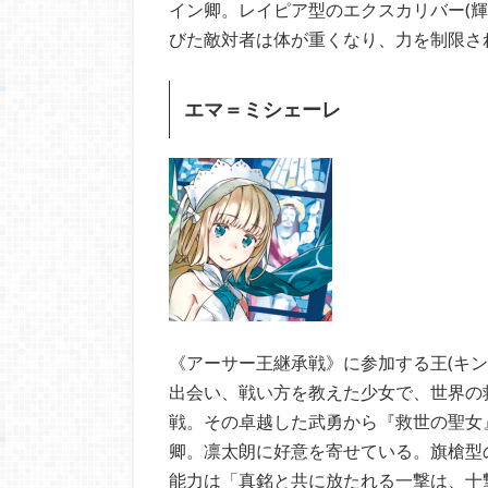
イン卿。レイピア型のエクスカリバー(
びた敵対者は体が重くなり、力を制限さ
エマ＝ミシェーレ
《アーサー王継承戦》に参加する王(キ
出会い、戦い方を教えた少女で、世界の
戦。その卓越した武勇から『救世の聖女
卿。凛太朗に好意を寄せている。旗槍型
能力は「真銘と共に放たれる一撃は、十