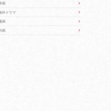
洋画
海外ドラマ
漫画
邦画