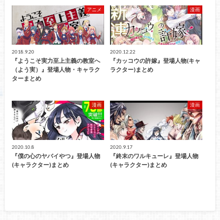
アニメ
漫画
2018.9.20
2020.12.22
『ようこそ実力至上主義の教室へ
『カッコウの許嫁』登場人物(キャ
（よう実）』登場人物・キャラク
ラクター)まとめ
ターまとめ
漫画
漫画
2020.10.8
2020.9.17
『僕の心のヤバイやつ』登場人物
『終末のワルキューレ』登場人物
(キャラクター)まとめ
(キャラクター)まとめ