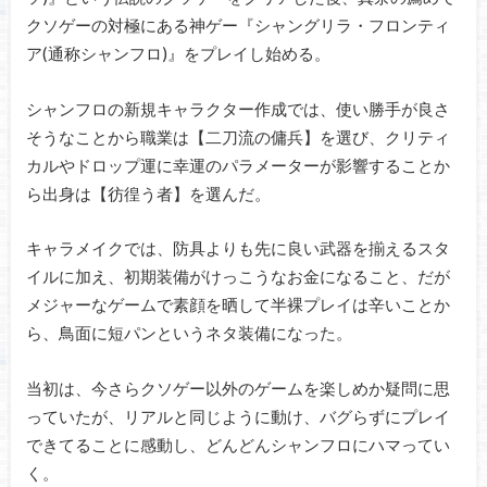
クソゲーの対極にある神ゲー『シャングリラ・フロンティ
ア(通称シャンフロ)』をプレイし始める。
シャンフロの新規キャラクター作成では、使い勝手が良さ
そうなことから職業は【二刀流の傭兵】を選び、クリティ
カルやドロップ運に幸運のパラメーターが影響することか
ら出身は【彷徨う者】を選んだ。
キャラメイクでは、防具よりも先に良い武器を揃えるスタ
イルに加え、初期装備がけっこうなお金になること、だが
メジャーなゲームで素顔を晒して半裸プレイは辛いことか
ら、鳥面に短パンというネタ装備になった。
当初は、今さらクソゲー以外のゲームを楽しめか疑問に思
っていたが、リアルと同じように動け、バグらずにプレイ
できてることに感動し、どんどんシャンフロにハマってい
く。