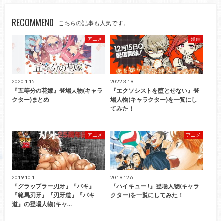
RECOMMEND
こちらの記事も人気です。
アニメ
漫画
2020.1.15
2022.3.19
『五等分の花嫁』登場人物(キャラ
『エクソシストを堕とせない』登
クター)まとめ
場人物(キャラクター)を一覧にし
てみた！
アニメ
アニメ
2019.10.1
2019.12.6
『グラップラー刃牙』『バキ』
『ハイキュー!!』登場人物(キャラ
『範馬刃牙』『刃牙道』『バキ
クター)を一覧にしてみた！
道』の登場人物(キャ…