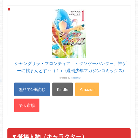
シャングリラ・フロンティア ～クソゲーハンター、神ゲ
ーに挑まんとす～（１） (週刊少年マガジンコミックス)
created by
Rinker
無料で1冊読む
Kindle
Amazon
楽天市場
▼登場人物（キャラクター）