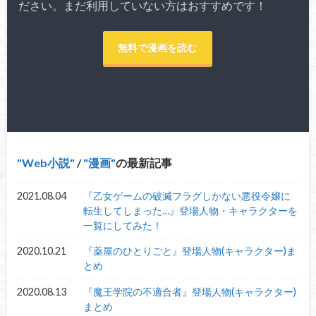
ださい。まだ利用していない方はおすすめです！
無料で漫画を読む
Web小説
/
漫画
の最新記事
2021.08.04
『乙女ゲームの破滅フラグしかない悪役令嬢に
転生してしまった…』登場人物・キャラクターを
一覧にしてみた！
2020.10.21
『薬屋のひとりごと』登場人物(キャラクター)ま
とめ
2020.08.13
『魔王学院の不適合者』登場人物(キャラクター)
まとめ