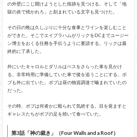
の外壁にこじ開けようとした痕跡を見つける。そして「地
獄の炎で焼かれろ」と刻まれている文字も見つけた。
その日の晩は久しぶりに十分な食事とワインを楽しむこと
ができた。そこでエイブラハムがリックをDCまでユージー
ン博士をおくる任務を手伝うように要請する。リックは最
終的に了承した。
外にいたキャロルとダリルはベスをさらった車を見かけ
る。非常時用に準備していた車で後を追うことにする。ボ
ブも外に出ていた。ボブは昼の物資調達で噛まれていたの
だった。
その時、ボブは何者かに殴られて気絶する。目を覚ますと
ギャレスたちがボブの足を焼いて食べていた。
第3話「神の裁き」（Four Walls and a Roof）