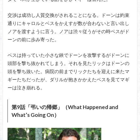
交渉は成功し人質交換がされることになる。ドーンは約束
通りにキャロルとベスをかえすが数が合わないと言い出し
ノアを渡すように言う。ノアは渋々従うがその時ベスがド
ーンの前に歩み寄った。
ベスは持っていた小さな鋏でドーンを攻撃するがドーンに
頭部を撃ち抜かれてしまう。それを見たリックはドーンの
頭を撃ち抜いた。病院の前までリックたちを迎えに来たマ
ギーたちだったが、ダリルが抱きかかえたベスを見てマギ
ーは泣き崩れる。
第9話「弔いの帰郷」（What Happened and
What’s Going On）