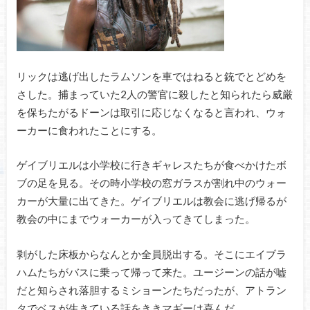
リックは逃げ出したラムソンを車ではねると銃でとどめを
さした。捕まっていた2人の警官に殺したと知られたら威厳
を保ちたがるドーンは取引に応じなくなると言われ、ウォ
ーカーに食われたことにする。
ゲイブリエルは小学校に行きギャレスたちが食べかけたボ
ブの足を見る。その時小学校の窓ガラスが割れ中のウォー
カーが大量に出てきた。ゲイブリエルは教会に逃げ帰るが
教会の中にまでウォーカーが入ってきてしまった。
剥がした床板からなんとか全員脱出する。そこにエイブラ
ハムたちがバスに乗って帰って来た。ユージーンの話が嘘
だと知らされ落胆するミショーンたちだったが、アトラン
タでベスが生きている話をききマギーは喜んだ。