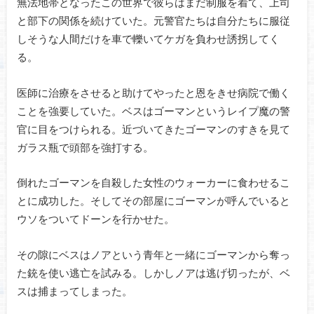
無法地帯となったこの世界で彼らはまだ制服を着て、上司
と部下の関係を続けていた。元警官たちは自分たちに服従
しそうな人間だけを車で轢いてケガを負わせ誘拐してく
る。
医師に治療をさせると助けてやったと恩をきせ病院で働く
ことを強要していた。ベスはゴーマンというレイプ魔の警
官に目をつけられる。近づいてきたゴーマンのすきを見て
ガラス瓶で頭部を強打する。
倒れたゴーマンを自殺した女性のウォーカーに食わせるこ
とに成功した。そしてその部屋にゴーマンが呼んでいると
ウソをついてドーンを行かせた。
その隙にベスはノアという青年と一緒にゴーマンから奪っ
た銃を使い逃亡を試みる。しかしノアは逃げ切ったが、ベ
スは捕まってしまった。