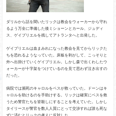
ダリルから話を聞いたリックは教会をウォーカーから守れ
るよう万全に準備した後ミショーンとカール、ジュディ
ス、ゲイブリエルを残してアトランタへと出発した。
ゲイブリエルは血まみれになった教会を見てからリックた
ちを恐れるようなっていた。床板を剥がして、こっそりと
外へ出掛けていくゲイブリエル。しかし森で出くわしたウ
ォーカーが十字架をつけているのを見て思わず泣き出すの
だった。
病院では瀕死のキャロルをベスが救っていた。ドーンはキ
ャロルを助けるのを手助けする。リックは確実にベスを救
うため警官たちを皆殺しにすることを考えていた。しかし
タイリースが警官を数人人質にとって交渉すれば誰も死な
ずに済むとリックの考えに反対した。