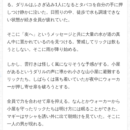
る。ダリルはふさぎ込み1人になるとタバコを自分の手に押
しつけ静かに泣いた。日照りの中、徒歩で水も調達できな
い状態が続き全員が疲れていた。
そこに「友へ」というメッセージと共に大量の水が道の真
ん中に置かれているのを見つける。警戒してリックは飲も
うとしない。そこに雨が降り始める。
しかし、雲行きは怪しく嵐になりそうな予感がする。小屋
があるというダリルの声に導かれ小さな山小屋に避難する
リックたち。しばらくは落ち着いていたが夜中にウォーカ
ーが押し寄せ扉を破ろうとする。
全員で力を合わせて扉を抑える。なんとかウォーカーから
小屋を守ったリックたちは明け方には眠ることができた。
マギーはサシャを誘い外に出て朝焼けを見ていた。そこに
一人の男が現れる。