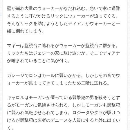
壁が崩れ大量のウォーカーがなだれ込む。急いで家に避難
するように呼びかけるリックにウォーカーが迫ってくる。
そんなリックを助けようとしたディアナがウォーカーと一
緒に倒れてしまう。
マギーは監視台に逃れるがウォーカーが監視台に群がる。
リックたちはジェシーの家に駆け込むが、そこでディアナ
が噛まれていることに気が付く。
ガレージでロンはカールに襲いかかる。しかしその音でウ
ォーカーが集まってきてしまったため二階に逃れる。
キャロルはモーガンが匿っている襲撃犯の男を殺そうとす
るがモーガンに気絶させられる。しかしモーガンも襲撃犯
に襲われ気絶させられてしまう。ロジータやタラが駆けつ
けるが襲撃犯は医者のデニースを人質にすると外に出てい
く。