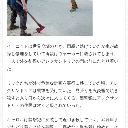
イーニッドは世界崩壊のとき、両親と逃げていたが車が故
障し修理をしていて両親はウォーカーに殺されてしまう。
一人で外を彷徨いアレクサンドリアの門の前にたどり着い
た。
リックたちが外で危険な計画を実行に移していた頃、アレ
クサンドリアは襲撃を受けていた。見張りを火炎瓶で焼き
殺すと入り口から次々に入ってくる。襲撃犯にアレクサン
ドリアの住民は次々と殺されていった。
キャロルは襲撃犯に変装して近づき殺していく。武器庫ま
でたどり着くと銃を調達し、容赦なく撃ち殺し始めた。そ