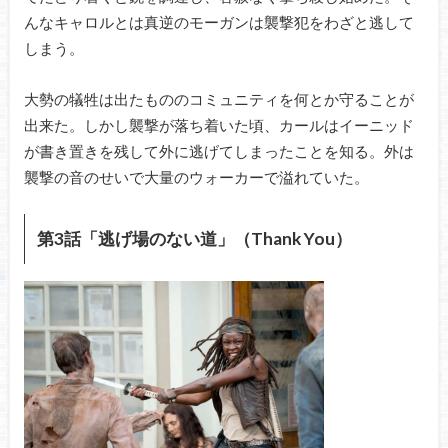
んなキャロルとは真逆のモーガンは襲撃犯をわざと逃して
しまう。
大勢の犠牲は出たもののコミュニティを何とか守ることが
出来た。しかし襲撃が落ち着いた頃、カールはイーニッド
が書き置きを残して外に逃げてしまったことを知る。外は
襲撃の音のせいで大量のウォーカーで溢れていた。
第3話「逃げ場のない道」（Thank You）