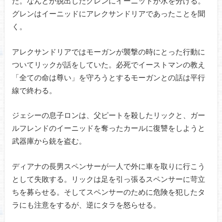
た。なんとか脱出したグレンにイーニッドが水を分ける。
グレンはイーニッドにアレクサンドリアであったことを聞
く。
アレクサンドリアではモーガンが襲撃の時にとった行動に
ついてリックが話をしていた。必死でイーストマンの教え
「全ての命は尊い」を守ろうとするモーガンとの話は平行
線で終わる。
ジェシーの息子ロンは、父ピートを殺したリックと、ガー
ルフレンドのイーニッドを奪ったカールに復讐をしようと
武器庫から銃を盗む。
ディアナの長男スペンサーが一人で外に車を取りに行こう
として失敗する。リックは足を引っ張るスペンサーに苛立
ちを募らせる。そしてスペンサーのために危険を犯したタ
ラにも注意をするが、逆にタラを怒らせる。